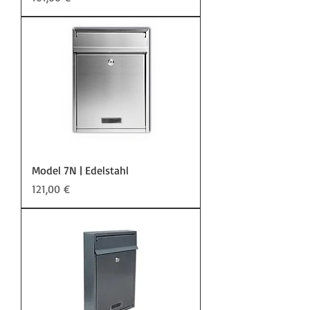
Model 7N | Edelstahl
Preis
121,00 €