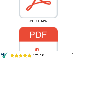
MODEL 6PN
✕
MODEL 76N
ZAUN-SYSTEME UND