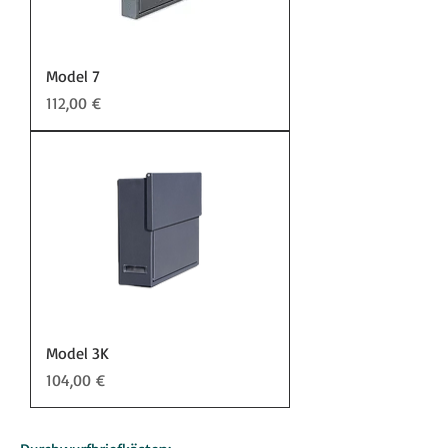
Model 7
Preis
112,00 €
Model 3K
Preis
104,00 €