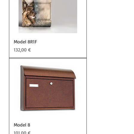
Model 8R1F
Preis
132,00 €
Model 8
Preis
101,00 €