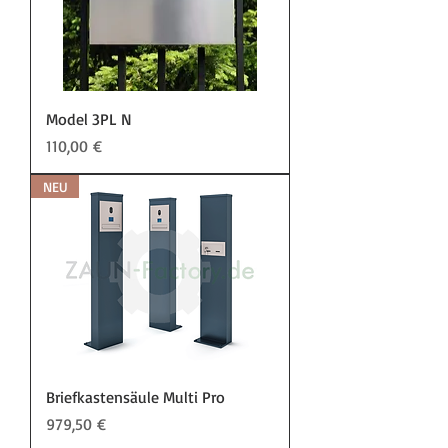
Model 3PL N
Preis
110,00 €
NEU
Briefkastensäule Multi Pro
Preis
979,50 €