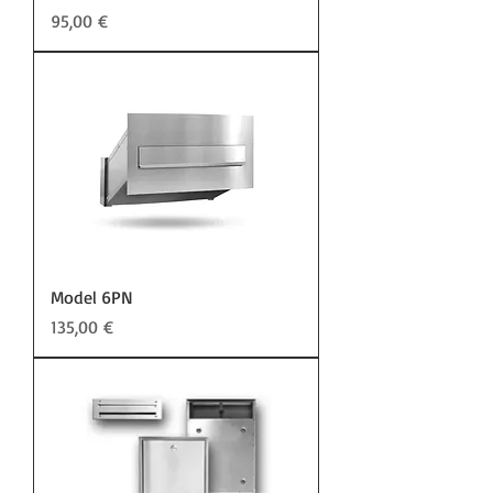
Preis
95,00 €
Model 6PN
Preis
135,00 €