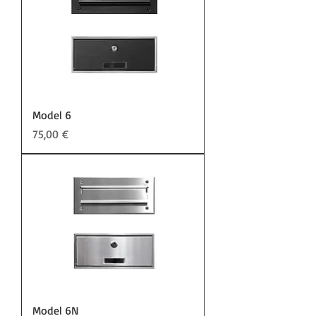
Model 6
Preis
75,00 €
Model 6N