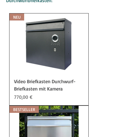
Durchwurfbriefkästen:
NEU
Video Briefkasten Durchwurf-
Briefkasten mit Kamera
Preis
770,00 €
BESTSELLER