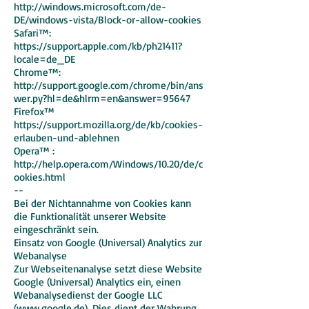
http://windows.microsoft.com/de-
DE/windows-vista/Block-or-allow-cookies
Safari™:
https://support.apple.com/kb/ph21411?
locale=de_DE
Chrome™:
http://support.google.com/chrome/bin/ans
wer.py?hl=de&hlrm=en&answer=95647
Firefox™
https://support.mozilla.org/de/kb/cookies-
erlauben-und-ablehnen
Opera™ :
http://help.opera.com/Windows/10.20/de/c
ookies.html
--
Bei der Nichtannahme von Cookies kann
die Funktionalität unserer Website
eingeschränkt sein.
Einsatz von Google (Universal) Analytics zur
Webanalyse
Zur Webseitenanalyse setzt diese Website
Google (Universal) Analytics ein, einen
Webanalysedienst der Google LLC
(www.google.de). Dies dient der Wahrung