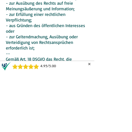
- zur Ausübung des Rechts auf freie
Meinungsäußerung und Information;
- zur Erfüllung einer rechtlichen
Verpflichtung;
- aus Gründen des öffentlichen Interesses
oder
- zur Geltendmachung, Ausübung oder
Verteidigung von Rechtsansprüchen
erforderlich ist;
--
Gemäß Art. 18 DSGVO das Recht, die
Einschränkung der Verarbeitung Ihrer
✕
personenbezogenen Daten zu verlangen,
soweit
- die Richtigkeit der Daten von Ihnen
bestritten wird;
- die Verarbeitung unrechtmäßig ist, Sie
aber deren Löschung ablehnen;
- wir die Daten nicht mehr benötigen, Sie
diese jedoch zur Geltendmachung,
Ausübung oder Verteidigung von
Rechtsansprüchen benötigen oder
- Sie gemäß Art. 21 DSGVO Widerspruch
gegen die Verarbeitung eingelegt haben;