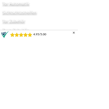
Tor Automatik
Sichtschtzstreifen
Tor Zubehör
Zaun Zubehör
✕
Sichtschutzzaun
Zauntor Sichtschutz
Stabmattentore
GARTENZÄUNE UND TORE
Horizontal
Progressive
Infinity