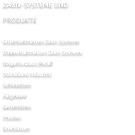
ZAUN-SYSTEME UND
PRODUKTE
Gitterstabmatten Zaun-Systeme
Doppelstabmatten Zaun-Systeme
Vorgartenzaun Metal
l
Stahlzäune Industrie
Schiebetore
Flügeltore
Gartentüren
Pfosten
Briefkästen