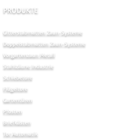
PRODUKTE
Gitterstabmatten Zaun-Systeme
Doppelstabmatten Zaun-Systeme
Vorgartenzaun Metal
l
Stahlzäune Industrie
Schiebetore
Flügeltore
Gartentüren
Pfosten
Briefkästen
Tor Automatik