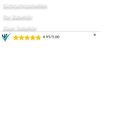
Sichtschtzstreifen
Tor Zubehör
Zaun Zubehör
✕
Sichtschutzzaun
Zauntor Sichtschutz
Stabmattentore
GARTENZÄUNE UND TORE
Horizontal
Progressive
Infinity
Supreme