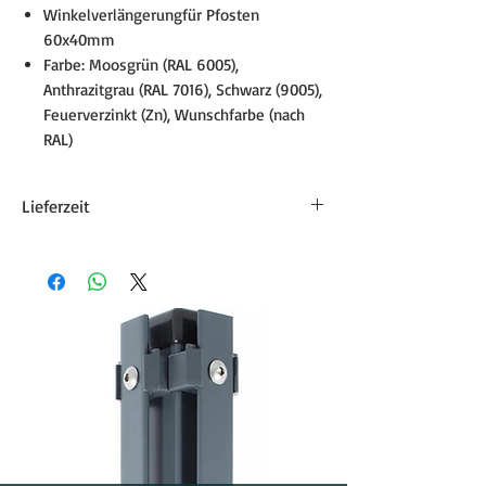
Winkelverlängerungfür Pfosten
60x40mm
Farbe: Moosgrün (RAL 6005),
Anthrazitgrau (RAL 7016), Schwarz (9005),
Feuerverzinkt (Zn), Wunschfarbe (nach
RAL)
Lieferzeit
Die Lieferzeit für Zaunzubehör beträgt
etwa 8-15 Werktage. Der genaue
Liefertermin wird in der
Auftragsbestätigung angegeben.