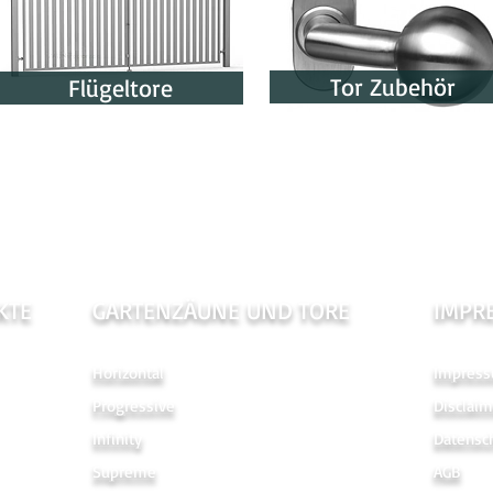
Tor Zubehör
Flügeltore
KTE
GARTENZÄUNE UND TORE
IMPR
Horizontal
Impres
Progressive
Disclaim
Infinity
Datensc
Supreme
AGB