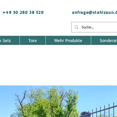
+49 30 280 38 520
anfrage@stahlzaun.
n Sets
Tore
Mehr Produkte
Sondera