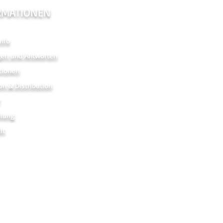
RMATIONEN
nfo
gen und Antworten
tionen
on & Distribution
r
hlung
it