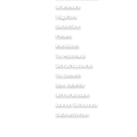
Schiebetore
Flügeltore
Gartentüren
Pfosten
Briefkästen
Tor Automatik
Sichtschtzstreifen
Tor Zubehör
Zaun Zubehör
Sichtschutzzaun
Zauntor Sichtschutz
Stabmattentore