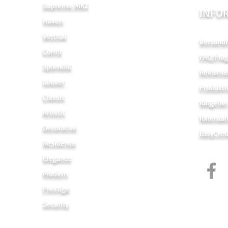
Supreme MK2
INFO
Haven
Vertical
Versandi
Comb
FAQ/Fra
Splendid
Reklama
Louver
Produkti
Classic
Ratgebe
Artistic
Ratenza
Decorative
EasyCred
Residence
Elegance
Modern
Prestige
Security
Links