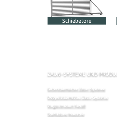
Schiebetore
ZAUN-SYSTEME UND PRODU
Gitterstabmatten Zaun-Systeme
Doppelstabmatten Zaun-Systeme
Vorgartenzaun Metal
l
Stahlzäune Industrie