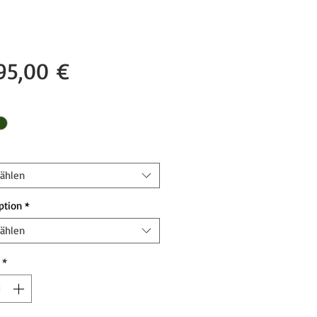
Preis
95,00 €
ählen
ption
*
ählen
*