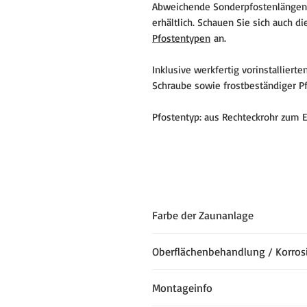
Abweichende Sonderpfostenlängen o
erhältlich. Schauen Sie sich auch d
Pfostentypen
an.
Inklusive werkfertig vorinstallier
Schraube sowie frostbeständiger P
Pfostentyp: aus Rechteckrohr zum 
Farbe der Zaunanlage
Die
günstigen Zaunsets
bieten wi
Oberflächenbehandlung / Korros
6005 Moosgrün
an. Wenn Sie die
benötigen oder die Zaunanlage in
Alle STAHLZAUN.DE Stabmatten un
Montageinfo
die Stabmatten und die Pfosten e
stark gegen Korrosion geschützt.