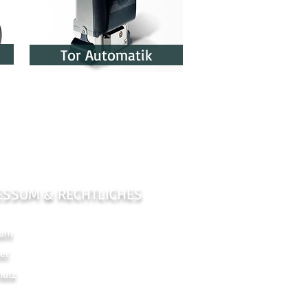
Tor Automatik
ESSUM & RECHTLICHES
sum
er
hutz