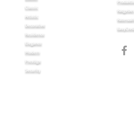
Produkti
Classic
Ratgebe
Artistic
Ratenza
Decorative
EasyCred
Residence
Elegance
Modern
Prestige
Security
Links