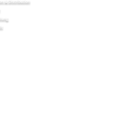
on & Distribution
r
hlung
it