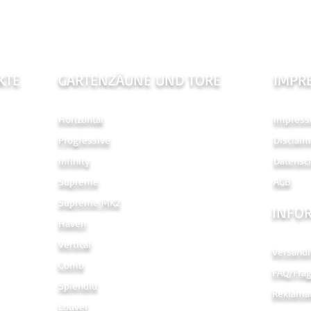
KTE
GARTENZÄUNE UND TORE
IMPR
Horizontal
Impres
Progressive
Disclaim
Infinity
Datensc
Supreme
AGB
Supreme MK2
INFO
Haven
Vertical
Versandi
Comb
FAQ/Fra
Splendid
Reklama
Louver