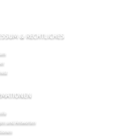
ESSUM & RECHTLICHES
sum
er
hutz
RMATIONEN
nfo
gen und Antworten
tionen