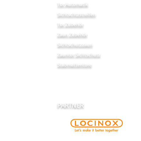
Tor Automatik
Sichtschtzstreifen
Tor Zubehör
Zaun Zubehör
Sichtschutzzaun
Zauntor Sichtschutz
Stabmattentore
PARTNER