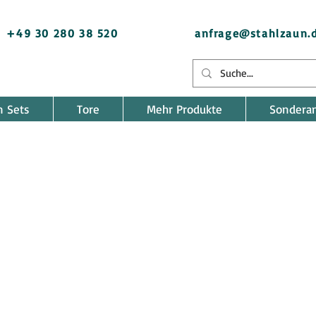
+49 30 280 38 520
anfrage@stahlzaun.
n Sets
Tore
Mehr Produkte
Sondera