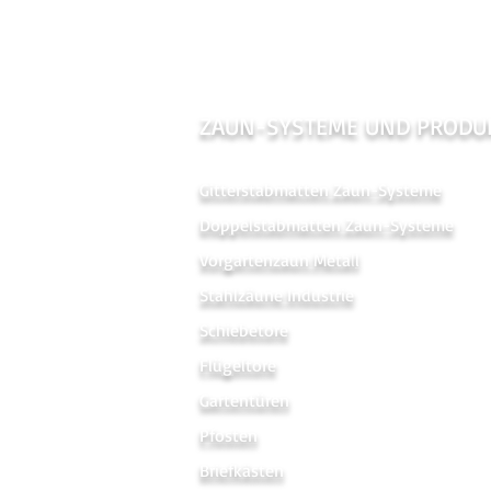
ZAUN-SYSTEME UND PRODU
Gitterstabmatten Zaun-Systeme
Doppelstabmatten Zaun-Systeme
Vorgartenzaun Metal
l
Stahlzäune Industrie
Schiebetore
Flügeltore
Gartentüren
Pfosten
Briefkästen