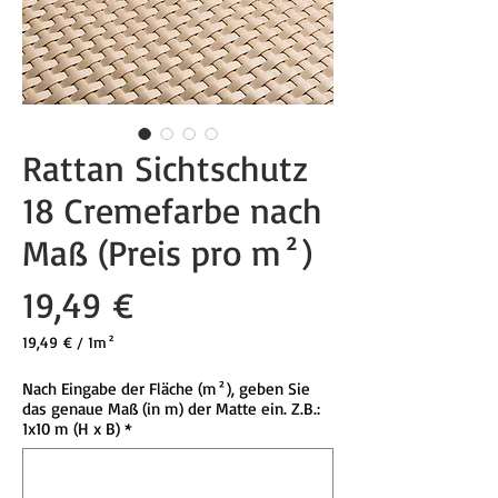
Rattan Sichtschutz
18 Cremefarbe nach
Maß (Preis pro m²)
Preis
19,49 €
19,49 €
/
1m²
19,49 €
pro
Nach Eingabe der Fläche (m²), geben Sie
1
das genaue Maß (in m) der Matte ein. Z.B.:
Quadratmeter
1x10 m (H x B)
*