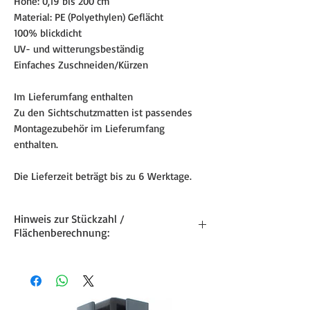
Höhe: 0,19 bis 200 cm
Material: PE (Polyethylen) Geflächt
100% blickdicht
UV- und witterungsbeständig
Einfaches Zuschneiden/Kürzen
Im Lieferumfang enthalten
Zu den Sichtschutzmatten ist passendes
Montagezubehör im Lieferumfang
enthalten.
Die Lieferzeit beträgt bis zu 6 Werktage.
Hinweis zur Stückzahl /
Flächenberechnung:
Die angegebene Stückzahl entspricht
der Anzahl der Quadratmeter.
1 Stück = 1 m²
Balkonsichtschutzrolle.
Wir berechnen immer volle