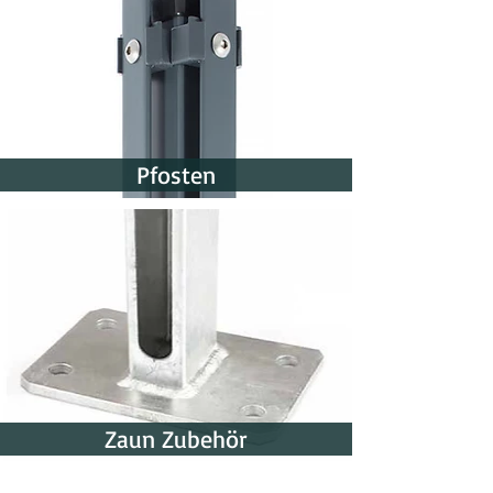
Quadratmeter, abzüglich eventueller
Schnittverluste.
1 Stück (1 m² Balkonsichtschutzrolle):
1 m hoch × 1 m breit
0,9 m hoch × 1 m breit
Pfosten
0,85 m hoch × 0,9 m breit
2 Stück (2 m² Balkonsichtschutzrolle):
1 m hoch × 2 m breit
0,9 m hoch × 1,85 m breit
0,78 m hoch × 1,9 m breit
3 Stück (3 m² Balkonsichtschutzrolle):
1 m hoch × 3 m breit
0,9 m hoch × 2,2 m breit
0,65 m hoch × 2,62 m breit
Zaun Zubehör