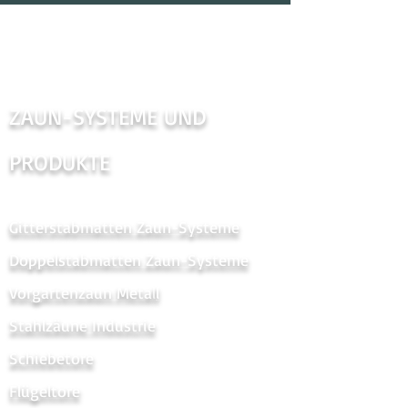
ZAUN-SYSTEME UND
PRODUKTE
Gitterstabmatten Zaun-Systeme
Doppelstabmatten Zaun-Systeme
Vorgartenzaun Metal
l
Stahlzäune Industrie
Schiebetore
Flügeltore