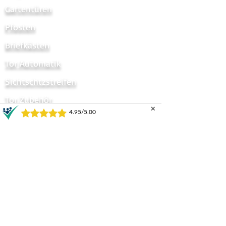
Gartentüren
Pfosten
Briefkästen
Tor Automatik
Sichtschtzstreifen
Tor Zubehör
✕
Zaun Zubehör
Sichtschutzzaun
Zauntor Sichtschutz
Stabmattentore
GARTENZÄUNE UND TORE