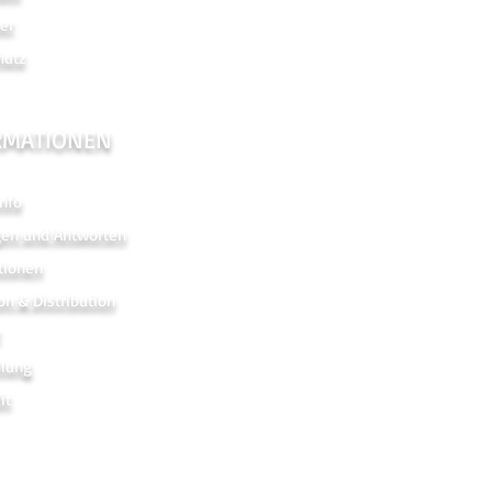
er
hutz
RMATIONEN
nfo
gen und Antworten
tionen
on & Distribution
r
hlung
it