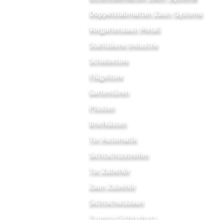
Doppelstabmatten Zaun-Systeme
Vorgartenzaun Metal
l
Stahlzäune Industrie
Schiebetore
Flügeltore
Gartentüren
Pfosten
Briefkästen
Tor Automatik
Sichtschtzstreifen
Tor Zubehör
Zaun Zubehör
Sichtschutzzaun
Zauntor Sichtschutz