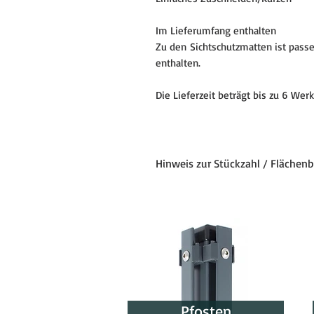
Im Lieferumfang enthalten
Zu den Sichtschutzmatten ist pas
enthalten.
Die Lieferzeit beträgt bis zu 6 Werk
Hinweis zur Stückzahl / Flächen
Die angegebene Stückzahl entspr
1 Stück = 1 m²
Balkonsichtschutz
Wir berechnen immer volle Quadr
Schnittverluste.
1 Stück (1 m² Balkonsichtschutzro
1 m hoch × 1 m breit
0,9 m hoch × 1 m breit
Pfosten