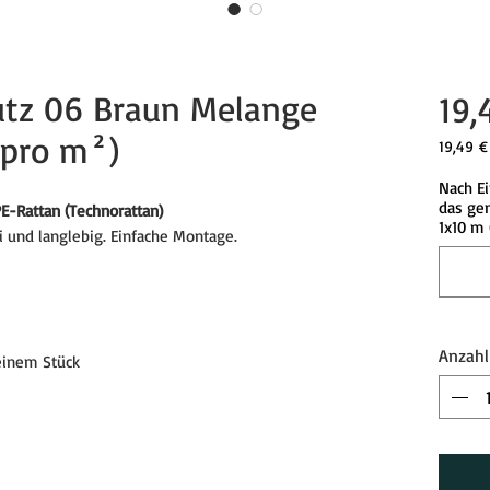
utz 06 Braun Melange
19,
 pro m²)
19,49 €
19,49 €
Nach Ei
pro
das gen
1
-Rattan (Technorattan)
1x10 m 
Quadra
i und langlebig. Einfache Montage.
Anzahl
einem Stück