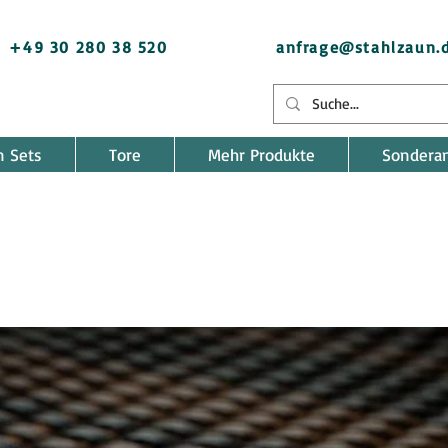
+49 30 280 38 520
anfrage@stahlzaun.
n Sets
Tore
Mehr Produkte
Sondera