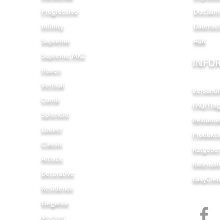
Progressive
Disclaim
Infinity
Datensc
Supreme
AGB
Supreme MK2
INFO
Haven
Vertical
Versandi
Comb
FAQ/Fra
Splendid
Reklama
Louver
Produkti
Classic
Ratgebe
Artistic
Ratenza
Decorative
EasyCred
Residence
Elegance
Modern