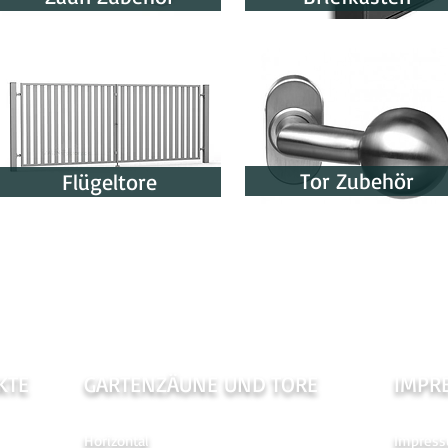
lle):
lle):
Tor Zubehör
Flügeltore
KTE
GARTENZÄUNE UND TORE
IMPR
Horizontal
Impres