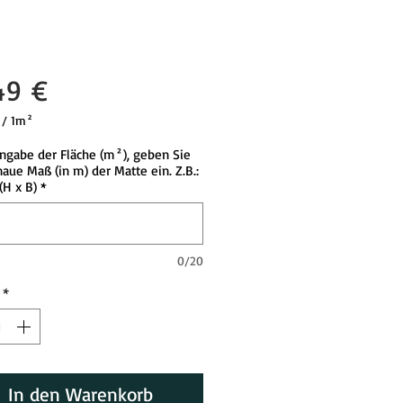
Preis
49 €
/
1m²
ngabe der Fläche (m²), geben Sie
aue Maß (in m) der Matte ein. Z.B.:
(H x B)
*
tmeter
0/20
*
In den Warenkorb