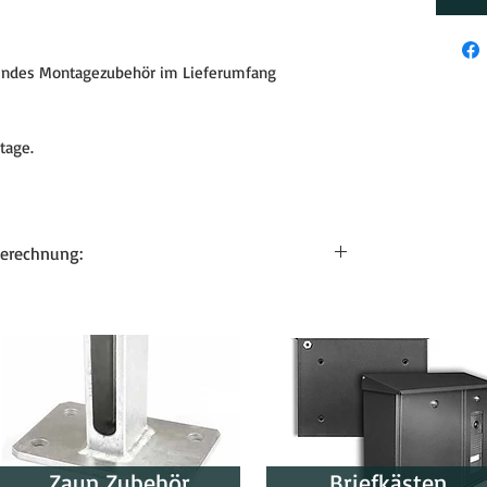
sendes Montagezubehör im Lieferumfang
tage.
berechnung:
icht der Anzahl der Quadratmeter.
rolle.
atmeter, abzüglich eventueller
lle):
Zaun Zubehör
Briefkästen