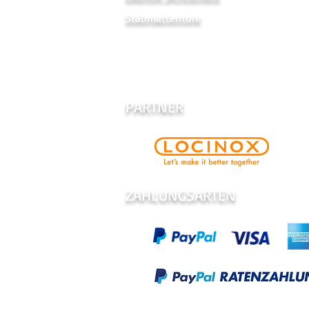
Stabmattentore
PARTNER
ZAHLUNGSARTEN