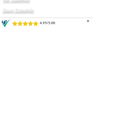
Zaun Zubehör
Sichtschutzzaun
✕
Zauntor Sichtschutz
Stabmattentore
GARTENZÄUNE UND TORE
Horizontal
Progressive
Infinity
Supreme
Supreme MK2
Haven