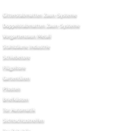
Gitterstabmatten Zaun-Systeme
Doppelstabmatten Zaun-Systeme
Vorgartenzaun Metal
l
Stahlzäune Industrie
Schiebetore
Flügeltore
Gartentüren
Pfosten
Briefkästen
Tor Automatik
Sichtschtzstreifen
Tor Zubehör