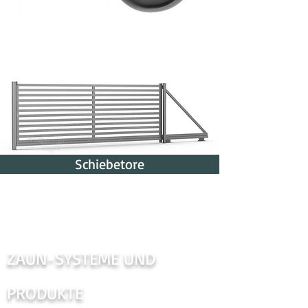
Schiebetore
ZAUN-SYSTEME UND
PRODUKTE