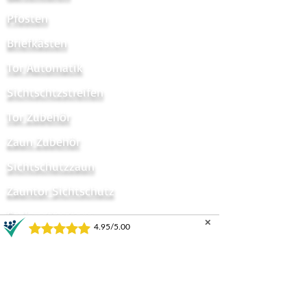
Pfosten
Briefkästen
Tor Automatik
Sichtschtzstreifen
Tor Zubehör
Zaun Zubehör
Sichtschutzzaun
Zauntor Sichtschutz
Stabmattentore
✕
GARTENZÄUNE UND TORE
Horizontal