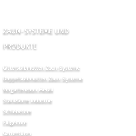
ZAUN-SYSTEME UND
PRODUKTE
Gitterstabmatten Zaun-Systeme
Doppelstabmatten Zaun-Systeme
Vorgartenzaun Metal
l
Stahlzäune Industrie
Schiebetore
Flügeltore
Gartentüren