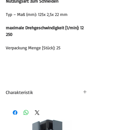
Nutzungsart: zum Schneiden
Typ – Maß (mm): 125x 2,5x 22 mm
maximale Drehgeschwindigkeit [1/min]: 12
250
Verpackung Menge [Stück]: 25
Charakteristik
Scheifmaterialart
A
Elektrokorund
Schleifmaterial-
30
Körnung
Körnungsnummer