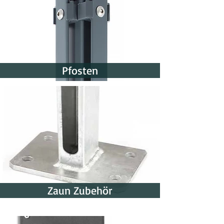
Beständigkeitsgrad
S
Beständigkeit
des
Schleifmaterials
Strukturzahl
7
Mittel
Pfosten
Bindemittelart
BF
Harz-
Bindemittel
mechanisch
verstärkt
Zaun Zubehör