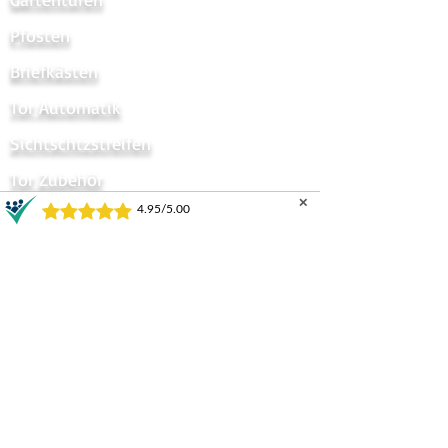
Pfosten
Briefkästen
Tor Automatik
Sichtschtzstreifen
Tor Zubehör
✕
Zaun Zubehör
Sichtschutzzaun
Zauntor Sichtschutz
Stabmattentore
GARTENZÄUNE UND TORE
Horizontal