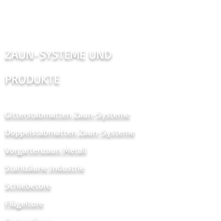
ZAUN-SYSTEME UND
PRODUKTE
Gitterstabmatten Zaun-Systeme
Doppelstabmatten Zaun-Systeme
Vorgartenzaun Metal
l
Stahlzäune Industrie
Schiebetore
Flügeltore
Gartentüren