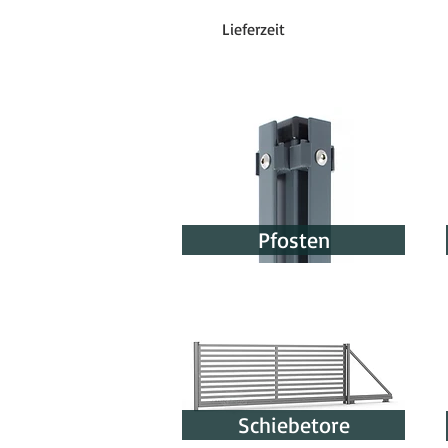
Lieferzeit
Die Lieferzeit für Zaunzubehör 
Liefertermin wird in der Auftra
Pfosten
Schiebetore