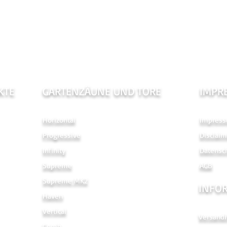
KTE
GARTENZÄUNE UND TORE
IMPR
Horizontal
Impres
Progressive
Disclaim
Infinity
Datensc
Supreme
AGB
Supreme MK2
INFO
Haven
Vertical
Versandi
Comb