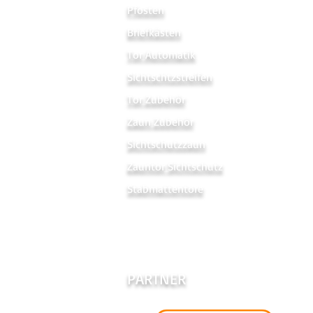
Pfosten
Briefkästen
Tor Automatik
Sichtschtzstreifen
Tor Zubehör
Zaun Zubehör
Sichtschutzzaun
Zauntor Sichtschutz
Stabmattentore
PARTNER