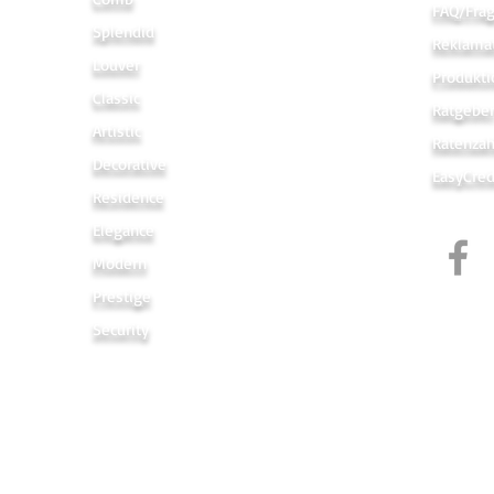
FAQ/Fra
Splendid
Reklama
Louver
Produkti
Classic
Ratgebe
Artistic
Ratenza
Decorative
EasyCred
Residence
Elegance
Modern
Prestige
Security
Links