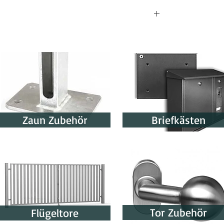
beträgt etwa 8-15 Werktage. Der genaue
gsbestätigung angegeben.
Zaun Zubehör
Briefkästen
Tor Zubehör
Flügeltore