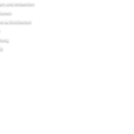
gen und Antworten
tionen
on & Distribution
r
hlung
it