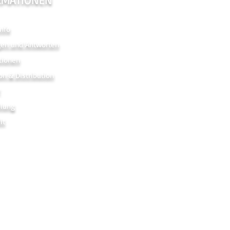
nfo
gen und Antworten
tionen
on & Distribution
r
hlung
it