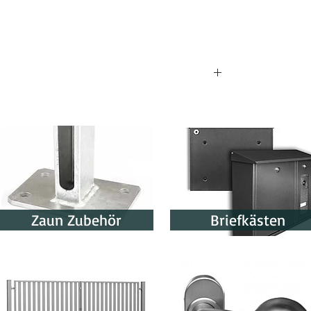
beträgt etwa 8-15 Werktage. Der genaue
gsbestätigung angegeben.
Zaun Zubehör
Briefkästen