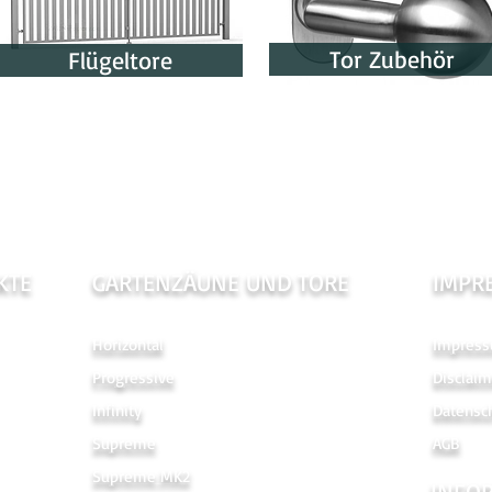
Tor Zubehör
Flügeltore
KTE
GARTENZÄUNE UND TORE
IMPR
Horizontal
Impres
Progressive
Disclaim
Infinity
Datensc
Supreme
AGB
Supreme MK2
INFO