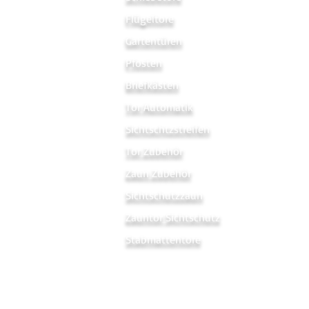
Flügeltore
Gartentüren
Pfosten
Briefkästen
Tor Automatik
Sichtschtzstreifen
Tor Zubehör
Zaun Zubehör
Sichtschutzzaun
Zauntor Sichtschutz
Stabmattentore