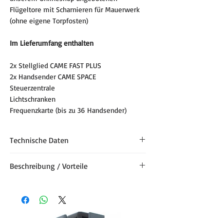
Flügeltore mit Scharnieren für Mauerwerk
(ohne eigene Torpfosten)
Im Lieferumfang enthalten
2x Stellglied CAME FAST PLUS
2x Handsender CAME SPACE
Steuerzentrale
Lichtschranken
Frequenzkarte (bis zu 36 Handsender)
Technische Daten
Steuerung / Motor
24 V
Beschreibung / Vorteile
-bis 20 cm zwischen Tordrehpunkt und
Leistung max.
140 W
Antrieb möglich
-integrierte Display-Steuerung
ED
hoch