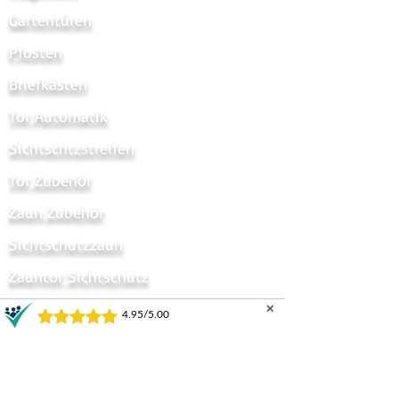
Gartentüren
Pfosten
Briefkästen
Tor Automatik
Sichtschtzstreifen
Tor Zubehör
Zaun Zubehör
Sichtschutzzaun
Zauntor Sichtschutz
Stabmattentore
✕
GARTENZÄUNE UND TORE