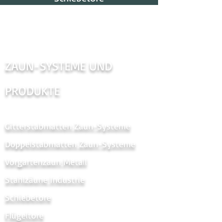
ZAUN-SYSTEME UND
PRODUKTE
Gitterstabmatten Zaun-Systeme
Doppelstabmatten Zaun-Systeme
Vorgartenzaun Metal
l
Stahlzäune Industrie
Schiebetore
Flügeltore