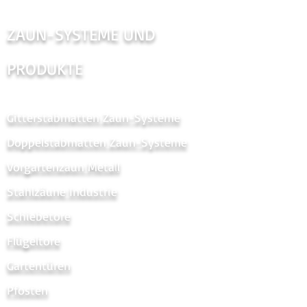
ZAUN-SYSTEME UND
PRODUKTE
Gitterstabmatten Zaun-Systeme
Doppelstabmatten Zaun-Systeme
Vorgartenzaun Metal
l
Stahlzäune Industrie
Schiebetore
Flügeltore
Gartentüren
Pfosten