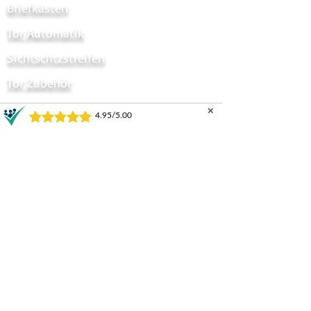
Briefkästen
Tor Automatik
Sichtschtzstreifen
Tor Zubehör
Zaun Zubehör
✕
Sichtschutzzaun
Zauntor Sichtschutz
Stabmattentore
GARTENZÄUNE UND TORE
Horizontal
Progressive