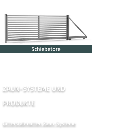
Schiebetore
ZAUN-SYSTEME UND
PRODUKTE
Gitterstabmatten Zaun-Systeme