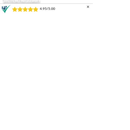
✕
Zauntor Sichtschutz
Stabmattentore
GARTENZÄUNE UND TORE
Horizontal
Progressive
Infinity
Supreme
Supreme MK2
Haven
Vertical
Comb