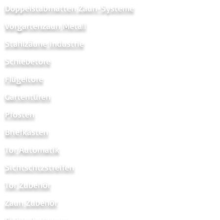
Doppelstabmatten Zaun-Systeme
Vorgartenzaun Metal
l
Stahlzäune Industrie
Schiebetore
Flügeltore
Gartentüren
Pfosten
Briefkästen
Tor Automatik
Sichtschtzstreifen
Tor Zubehör
Zaun Zubehör
Sichtschutzzaun