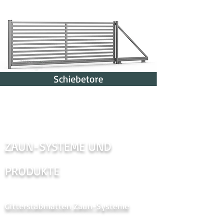
Schiebetore
ZAUN-SYSTEME UND
PRODUKTE
Gitterstabmatten Zaun-Systeme