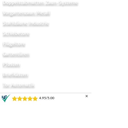
Doppelstabmatten Zaun-Systeme
Vorgartenzaun Metal
l
Stahlzäune Industrie
Schiebetore
Flügeltore
Gartentüren
Pfosten
Briefkästen
Tor Automatik
Sichtschtzstreifen
✕
Tor Zubehör
Zaun Zubehör
Sichtschutzzaun