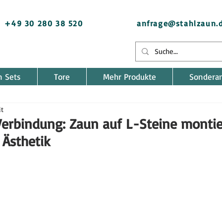
+49 30 280 38 520
anfrage@stahlzaun.
n Sets
Tore
Mehr Produkte
Sondera
it
Verbindung: Zaun auf L-Steine montie
 Ästhetik