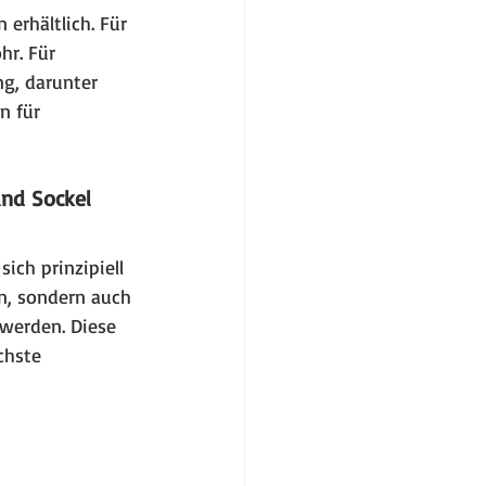
erhältlich. Für 
r. Für 
g, darunter 
 für 
und Sockel
ich prinzipiell 
n, sondern auch 
werden. Diese 
chste 