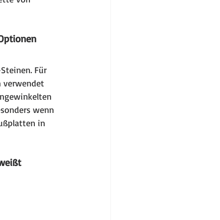
 Optionen
Steinen. Für 
 verwendet 
angewinkelten 
besonders wenn 
ußplatten in 
weißt