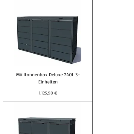
Mülltonnenbox Deluxe 240L 3-
Einheiten
Preis
1.125,90 €