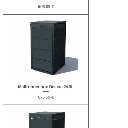
Preis
608,85 €
Mülltonnenbox Deluxe 240L
Preis
673,65 €