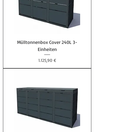
Mülltonnenbox Cover 240L 3-
Einheiten
Preis
1.125,90 €