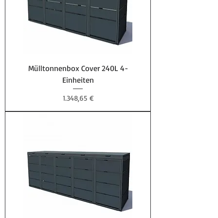
Mülltonnenbox Cover 240L 4-
Einheiten
Preis
1.348,65 €