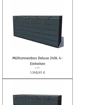
Mülltonnenbox Deluxe 240L 4-
Einheiten
Preis
1.348,65 €