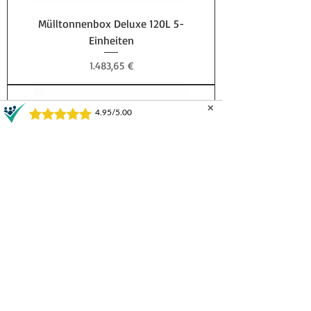
Mülltonnenbox Deluxe 120L 5-
Einheiten
Preis
1.483,65 €
✕
Mülltonnenbox Cover 120L 5-Einheiten
Preis
1.483,65 €