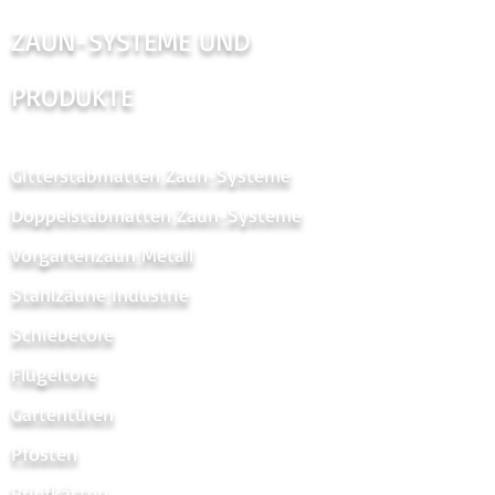
ZAUN-SYSTEME UND
PRODUKTE
Gitterstabmatten Zaun-Systeme
Doppelstabmatten Zaun-Systeme
Vorgartenzaun Metal
l
Stahlzäune Industrie
Schiebetore
Flügeltore
Gartentüren
Pfosten
Briefkästen