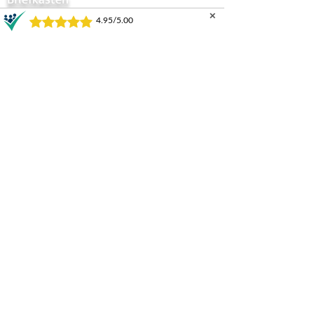
✕
Tor Automatik
Sichtschtzstreifen
Tor Zubehör
Zaun Zubehör
Sichtschutzzaun
Zauntor Sichtschutz
Stabmattentore
GARTENZÄUNE UND TORE
Horizontal
Progressive
Infinity