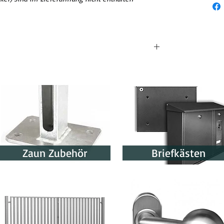
sten
ge
olgter Fertigung
 in der Auftragsbestätigung
Zaun Zubehör
Briefkästen