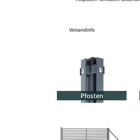
Versandinfo
Lieferzeit von einzelnen Zaunpfo
Produktionsdauer: 10-25 Werkta
Versand: ca. 4 Werktage nach erf
(bis zu 18 Werktagen)
Den genauen Termin erhalten Sie
Pfosten