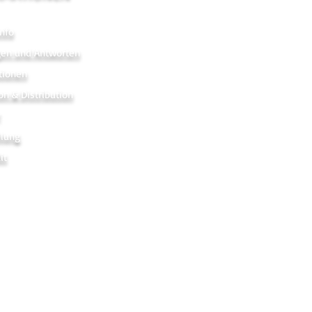
nfo
gen und Antworten
tionen
on & Distribution
r
hlung
it