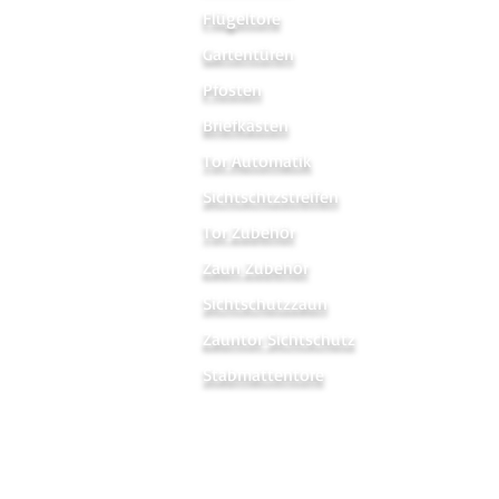
Flügeltore
Gartentüren
Pfosten
Briefkästen
Tor Automatik
Sichtschtzstreifen
Tor Zubehör
Zaun Zubehör
Sichtschutzzaun
Zauntor Sichtschutz
Stabmattentore