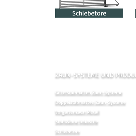
Schiebetore
ZAUN-SYSTEME UND PRODU
Gitterstabmatten Zaun-Systeme
Doppelstabmatten Zaun-Systeme
Vorgartenzaun Metal
l
Stahlzäune Industrie
Schiebetore