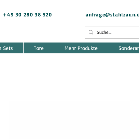
+49 30 280 38 520
anfrage@stahlzaun.
n Sets
Tore
Mehr Produkte
Sondera