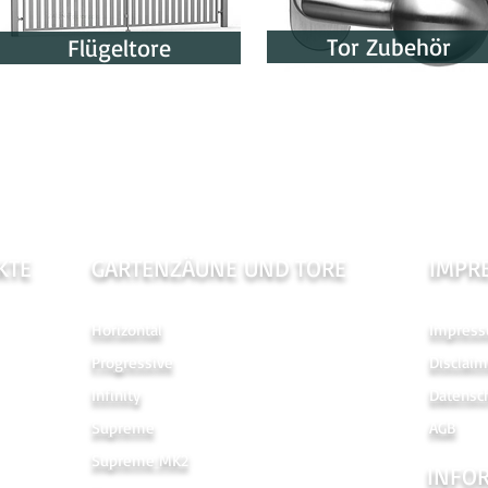
Tor Zubehör
Flügeltore
KTE
GARTENZÄUNE UND TORE
IMPR
Horizontal
Impres
Progressive
Disclaim
Infinity
Datensc
Supreme
AGB
Supreme MK2
INFO