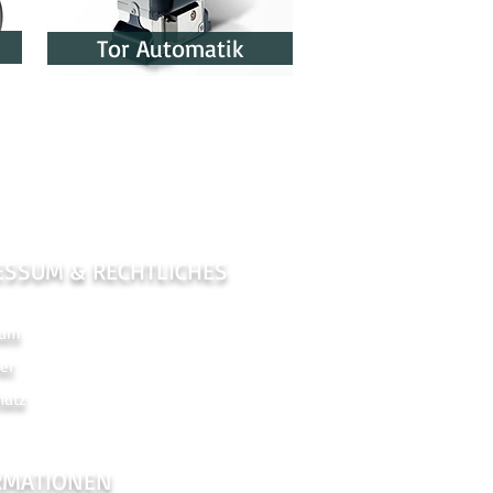
Tor Automatik
ESSUM & RECHTLICHES
sum
er
hutz
RMATIONEN