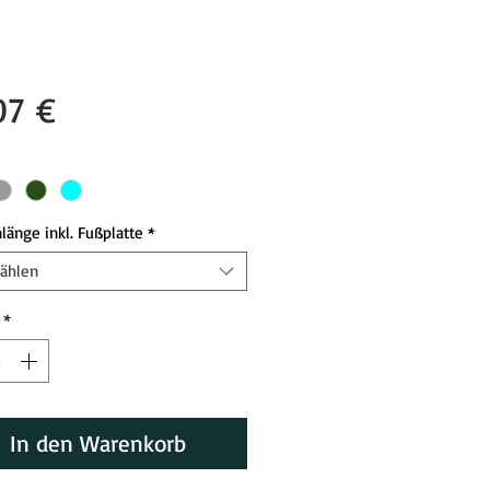
Preis
07 €
länge inkl. Fußplatte
*
ählen
*
In den Warenkorb