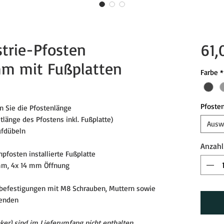
trie-Pfosten
61,
mm mit Fußplatten
Farbe
*
Pfosten
n Sie die Pfostenlänge
länge des Pfostens inkl. Fußplatte)
Ausw
ufdübeln
Anzahl
osten installierte Fußplatte
 4x 14 mm Öffnung
lbefestigungen mit M8 Schrauben, Muttern sowie
lenden
er) sind im Lieferumfang nicht enthalten