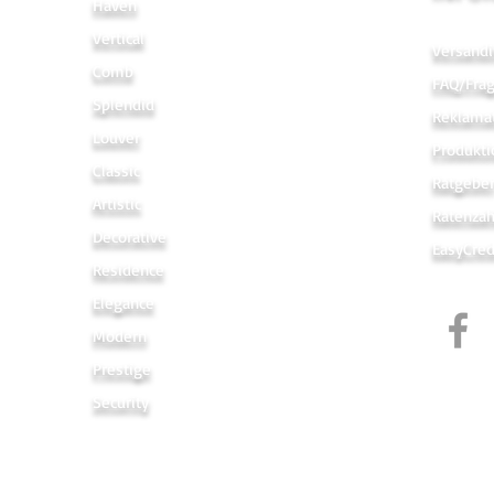
Haven
Vertical
Versandi
Comb
FAQ/Fra
Splendid
Reklama
Louver
Produkti
Classic
Ratgebe
Artistic
Ratenza
Decorative
EasyCred
Residence
Elegance
Modern
Prestige
Security
Links