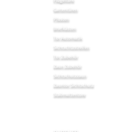
Flügeltore
Gartentüren
Pfosten
Briefkästen
Tor Automatik
Sichtschtzstreifen
Tor Zubehör
Zaun Zubehör
Sichtschutzzaun
Zauntor Sichtschutz
Stabmattentore