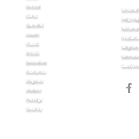
Vertical
Versandi
Comb
FAQ/Fra
Splendid
Reklama
Louver
Produkti
Classic
Ratgebe
Artistic
Ratenza
Decorative
EasyCred
Residence
Elegance
Modern
Prestige
Security
Links