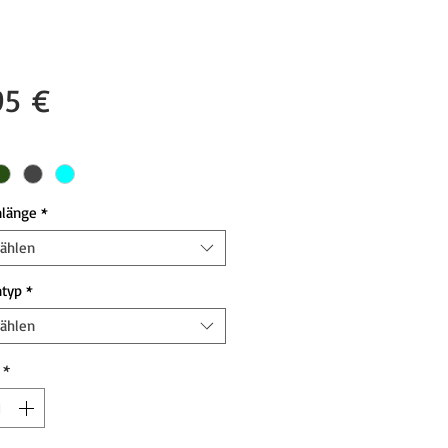
Preis
95 €
nlänge
*
ählen
ntyp
*
ählen
*