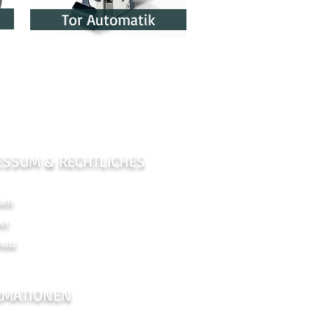
Tor Automatik
ESSUM & RECHTLICHES
sum
er
hutz
RMATIONEN