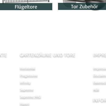
Tor Zubehör
Flügeltore
KTE
GARTENZÄUNE UND TORE
IMPR
Horizontal
Impres
Progressive
Disclaim
Infinity
Datensc
Supreme
AGB
Supreme MK2
INFO
Haven