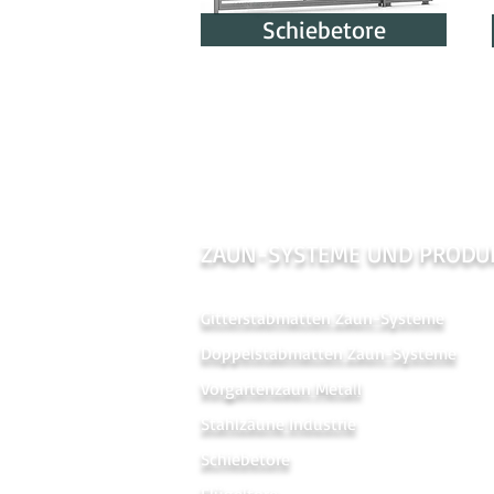
Schiebetore
ZAUN-SYSTEME UND PRODU
Gitterstabmatten Zaun-Systeme
Doppelstabmatten Zaun-Systeme
Vorgartenzaun Metal
l
Stahlzäune Industrie
Schiebetore