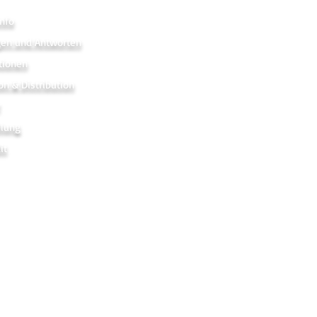
nfo
gen und Antworten
tionen
on & Distribution
r
hlung
it