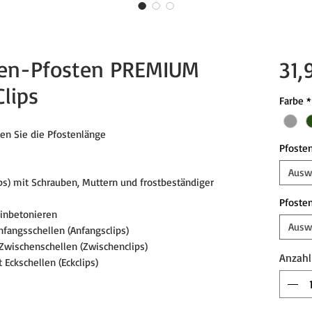
en-Pfosten PREMIUM
31,
lips
Farbe
*
en Sie die Pfostenlänge
Pfoste
Ausw
ps) mit Schrauben, Muttern und frostbeständiger
Pfoste
Einbetonieren
Ausw
fangsschellen (Anfangsclips)
Zwischenschellen (Zwischenclips)
Anzahl
Eckschellen (Eckclips)