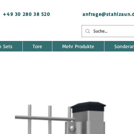
+49 30 280 38 520
anfrage@stahlzaun.
n Sets
Tore
Mehr Produkte
Sondera