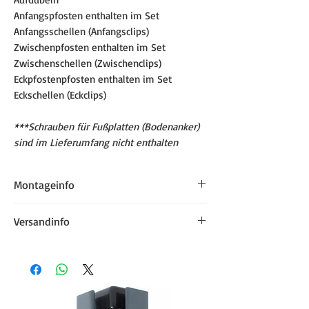
Anfangspfosten enthalten im Set
Anfangsschellen (Anfangsclips)
Zwischenpfosten enthalten im Set
Zwischenschellen (Zwischenclips)
Eckpfostenpfosten enthalten im Set
Eckschellen (Eckclips)
***Schrauben für Fußplatten (Bodenanker)
sind im Lieferumfang nicht enthalten
Montageinfo
Der Abstand (Lichteweite) zweier
Versandinfo
Zaunpfosten, für eine 2500 mm breite
Stabmatte, sollte 2560 mm betragen.
Lieferzeit von Toren
Pfosten-Achsenabstand (Abstand
zwischen zwei Pfostenmittelpunkten):
Produktionsdauer: 20-29 Werktage
2600 mm.
Versand: ca. 4 Werktage nach erfolgter