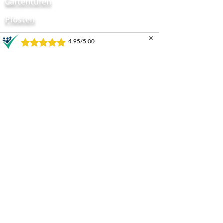
Gartentüren
Pfosten
Briefkästen
✕
Tor Automatik
Sichtschtzstreifen
Tor Zubehör
Zaun Zubehör
Sichtschutzzaun
Zauntor Sichtschutz
Stabmattentore
GARTENZÄUNE UND TORE