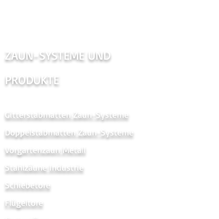
ZAUN-SYSTEME UND
PRODUKTE
Gitterstabmatten Zaun-Systeme
Doppelstabmatten Zaun-Systeme
Vorgartenzaun Metal
l
Stahlzäune Industrie
Schiebetore
Flügeltore